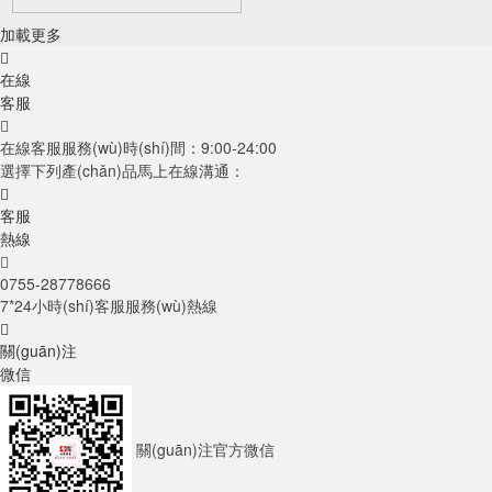
加載更多

在線
客服

在線客服
服務(wù)時(shí)間：9:00-24:00
選擇下列產(chǎn)品馬上在線溝通：

客服
熱線

0755-28778666
7*24小時(shí)客服服務(wù)熱線

關(guān)注
微信
關(guān)注官方微信