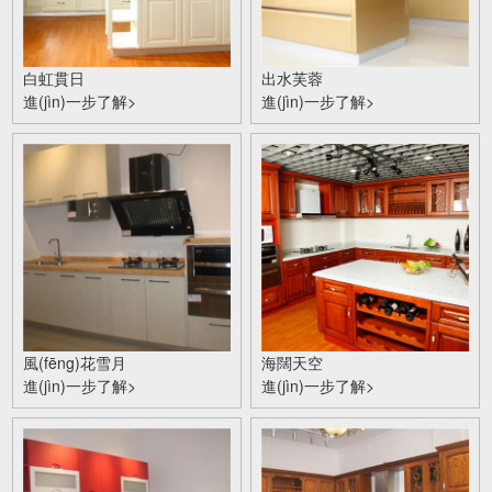
白虹貫日
出水芙蓉
進(jìn)一步了解
>
進(jìn)一步了解
>
風(fēng)花雪月
海闊天空
進(jìn)一步了解
>
進(jìn)一步了解
>