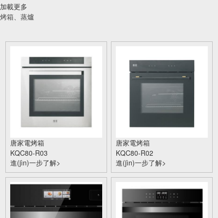
加載更多
烤箱、蒸爐
唐家電烤箱
唐家電烤箱
KQC80-R03
KQC80-R02
進(jìn)一步了解
>
進(jìn)一步了解
>