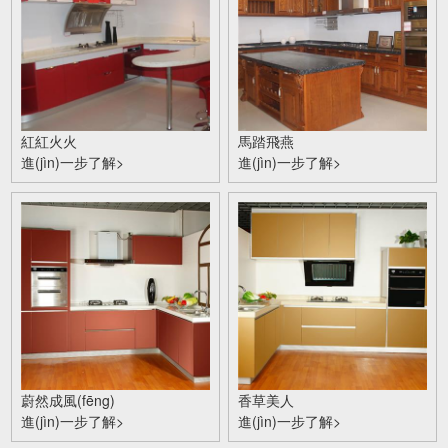
紅紅火火
馬踏飛燕
進(jìn)一步了解
>
進(jìn)一步了解
>
蔚然成風(fēng)
香草美人
進(jìn)一步了解
>
進(jìn)一步了解
>