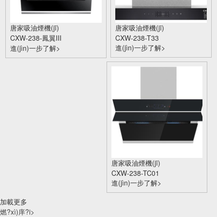
唐家吸油煙機(jī)
唐家吸油煙機(jī)
CXW-238-鳳翼III
CXW-238-T33
進(jìn)一步了解
>
進(jìn)一步了解
>
唐家吸油煙機(jī)
CXW-238-TC01
進(jìn)一步了解
>
加載更多
燃?xì)庠?i>