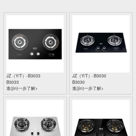
JZ（Y/T）-B3033
JZ（Y/T）-B3030
B3033
B3030
進(jìn)一步了解
>
進(jìn)一步了解
>