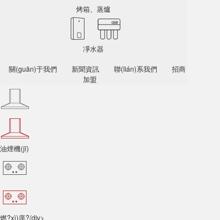
烤箱、蒸爐
凈水器
關(guān)于我們
新聞資訊
聯(lián)系我們
招商
加盟
油煙機(jī)
燃?xì)庠?/div>