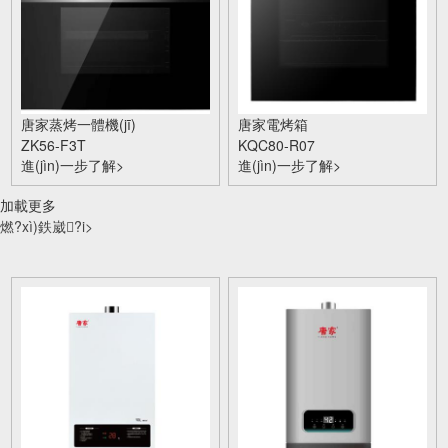
唐家蒸烤一體機(jī)
唐家電烤箱
ZK56-F3T
KQC80-R07
進(jìn)一步了解
>
進(jìn)一步了解
>
加載更多
燃?xì)鉄崴?i>