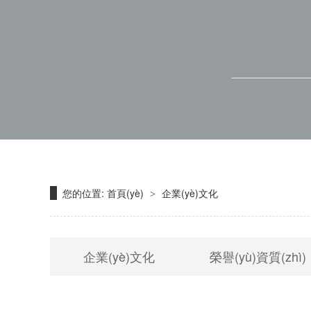
您的位置:
首頁(yè)
企業(yè)文化
>
企業(yè)文化
榮譽(yù)資質(zhì)