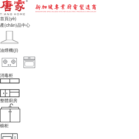
首頁(yè)
產(chǎn)品中心
油煙機(jī)
消毒柜
整體廚房
櫥柜