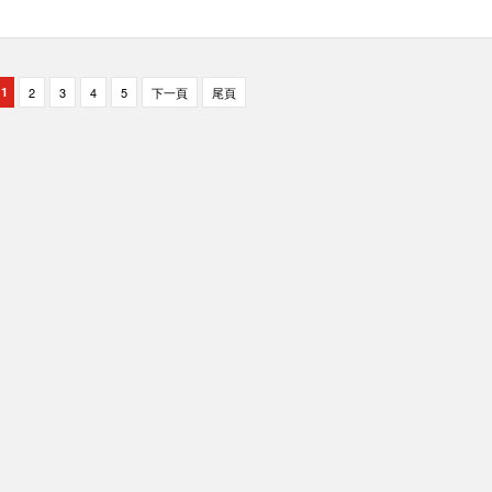
1
2
3
4
5
下一頁
尾頁