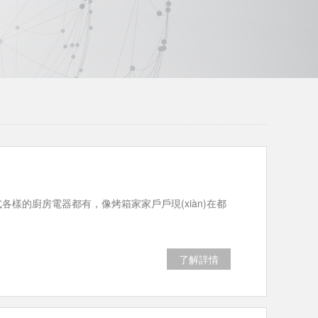
各式各樣的廚房電器都有，像烤箱家家戶戶現(xiàn)在都
了解詳情