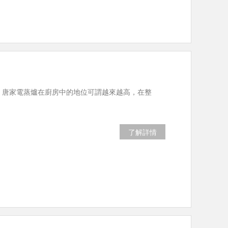
康。唐家電蒸爐在廚房中的地位可謂越來越高，在整
了解詳情