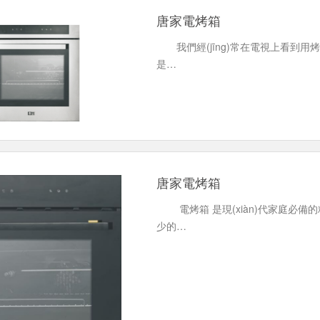
唐家電烤箱
我們經(jīng)常在電視上看到用烤箱
是…
唐家電烤箱
電烤箱 是現(xiàn)代家庭必備的
少的…