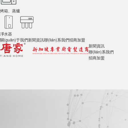
烤箱、蒸爐
凈水器
關(guān)于我們
新聞資訊
聯(lián)系我們
招商加盟
新聞資訊
聯(lián)系我們
招商加盟