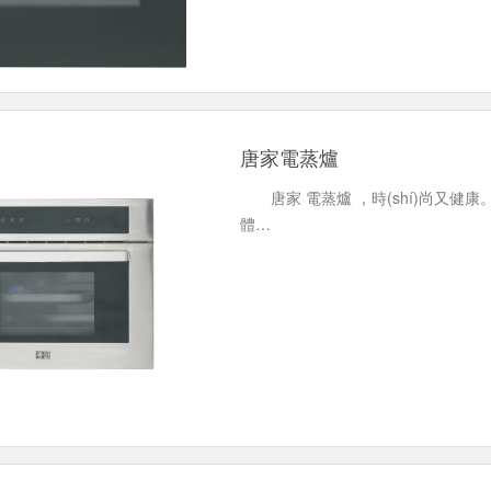
唐家電蒸爐
唐家 電蒸爐 ，時(shí)尚又健
體…