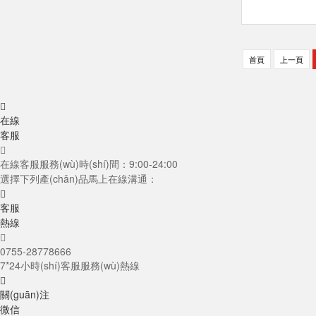
首頁
上一頁

在線
客服

在線客服
服務(wù)時(shí)間：9:00-24:00
選擇下列產(chǎn)品馬上在線溝通：

客服
熱線

0755-28778666
7*24小時(shí)客服服務(wù)熱線

關(guān)注
微信