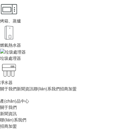
烤箱、蒸爐
燃氣熱水器
垃圾處理器
凈水器
關于我們
新聞資訊
聯(lián)系我們
招商加盟
產(chǎn)品中心
關于我們
新聞資訊
聯(lián)系我們
招商加盟