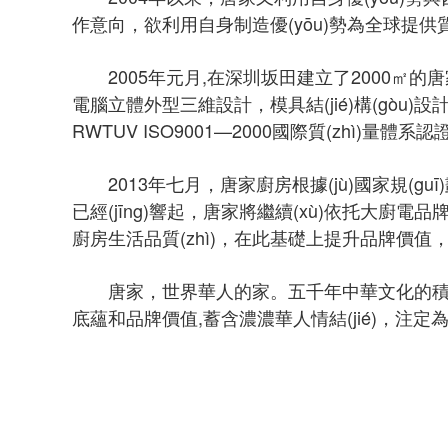
作意向，欲利用自身制造優(yōu)勢為全球提供質(z
2005年元月,在深圳坂田建立了2000㎡的唐家工業(yè
電腦立體外型三維設計，模具結(jié)構(gòu)
RWTUV ISO9001—2000國際質(zhì)量體系
2013年七月，唐家廚房根據(jù)國家規(gu
已經(jīng)響起，唐家將繼續(xù)依托大廚電品牌
廚房生活品質(zhì)，在此基礎上提升品牌價值
唐家，世界華人的家。五千年中華文化的積淀
底蘊和品牌價值,蓄含濃濃華人情結(jié)