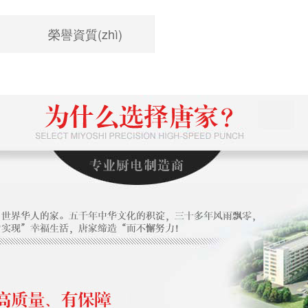
榮譽資質(zhì)