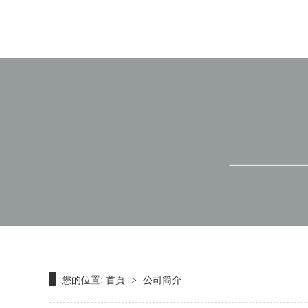
您的位置:
首頁
公司簡介
>