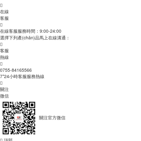

在線
客服

在線客服
服務時間：9:00-24:00
選擇下列產(chǎn)品馬上在線溝通：

客服
熱線

0755-84165566
7*24小時客服服務熱線

關注
微信
關注官方微信

頂部