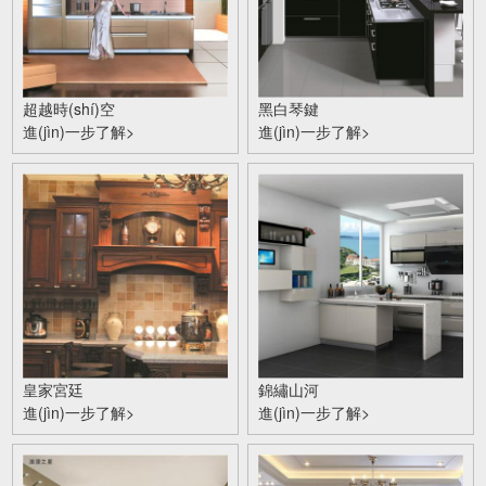
超越時(shí)空
黑白琴鍵
進(jìn)一步了解
>
進(jìn)一步了解
>
皇家宮廷
錦繡山河
進(jìn)一步了解
>
進(jìn)一步了解
>