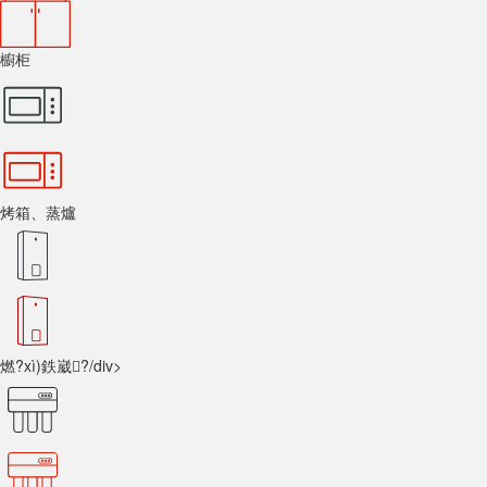
櫥柜
烤箱、蒸爐
燃?xì)鉄崴?/div>