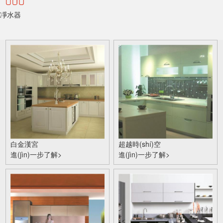
凈水器
白金漢宮
超越時(shí)空
進(jìn)一步了解
>
進(jìn)一步了解
>