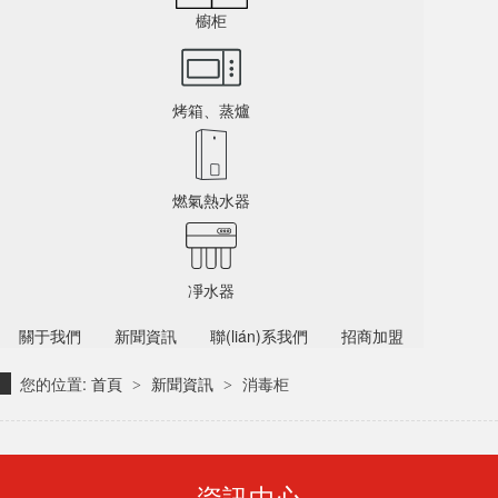
櫥柜
烤箱、蒸爐
燃氣熱水器
凈水器
關于我們
新聞資訊
聯(lián)系我們
招商加盟
您的位置:
首頁
新聞資訊
消毒柜
>
>
資訊中心