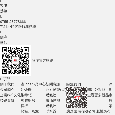

客服
熱線

0755-28778666
7*24小時客服服務熱線

關注
微信
關注官方微信

頂部
關于我們
產(chǎn)品中心
新聞資訊
關注我們
深
公司簡介
油煙機
公司動態(tài)
關注公眾號
圳
企業(yè)文化
消毒柜
燃氣灶
查看更多新品
市
榮譽資質
整體廚房
吸油煙機
唐
櫥柜
燃氣灶
家
烤箱、蒸爐
凈水器
廚房設備有限公司 版權所有