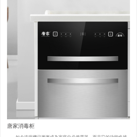
唐家消毒柜
如今洗碗機已漸漸成為家庭中必備電器，而且它的功能也越