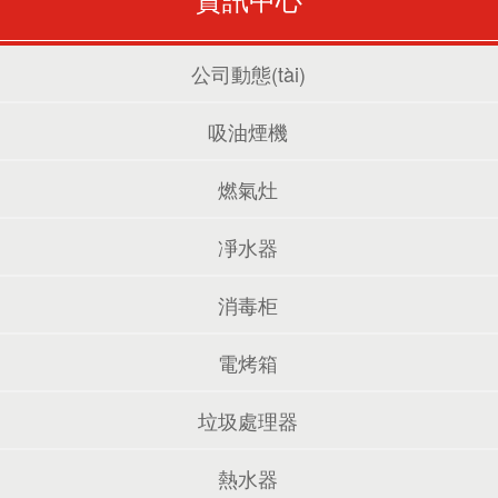
公司動態(tài)
吸油煙機
燃氣灶
凈水器
消毒柜
電烤箱
垃圾處理器
熱水器