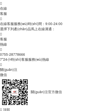

在線
客服

在線客服
服務(wù)時(shí)間：9:00-24:00
選擇下列產(chǎn)品馬上在線溝通：

客服
熱線

0755-28778666
7*24小時(shí)客服服務(wù)熱線

關(guān)注
微信
關(guān)注官方微信

頂部