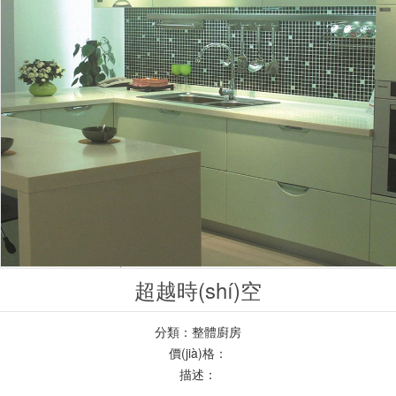
超越時(shí)空
分類：整體廚房
價(jià)格：
描述：