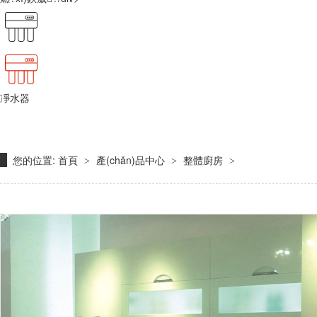
凈水器
您的位置:
首頁
產(chǎn)品中心
整體廚房
>
>
>