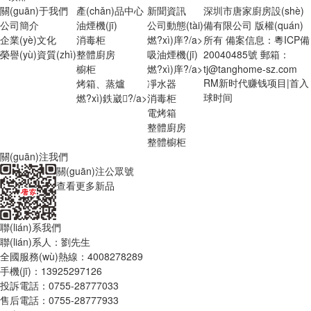
關(guān)于我們
產(chǎn)品中心
新聞資訊
深圳市唐家廚房設(shè)
公司簡介
油煙機(jī)
公司動態(tài)
備有限公司 版權(quán)
企業(yè)文化
消毒柜
燃?xì)庠?/a>
所有 備案信息：
粵ICP備
榮譽(yù)資質(zhì)
整體廚房
吸油煙機(jī)
20040485號
郵箱：
櫥柜
燃?xì)庠?/a>
tj@tanghome-sz.com
RM新时代赚钱项目|首入
烤箱、蒸爐
凈水器
球时间
燃?xì)鉄崴?/a>
消毒柜
電烤箱
整體廚房
整體櫥柜
關(guān)注我們
關(guān)注公眾號
查看更多新品
聯(lián)系我們
聯(lián)系人：劉先生
全國服務(wù)熱線：4008278289
手機(jī)：13925297126
投訴電話：0755-28777033
售后電話：0755-28777933