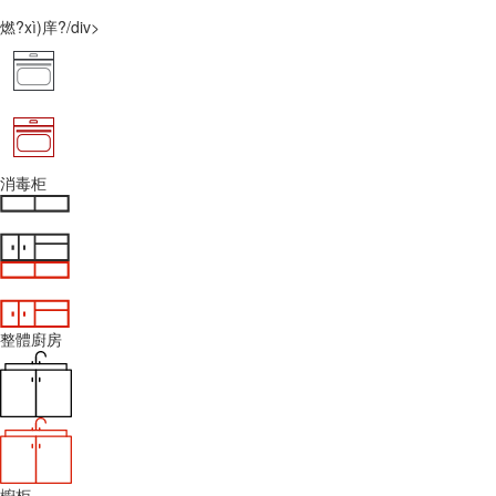
燃?xì)庠?/div>
消毒柜
整體廚房
櫥柜