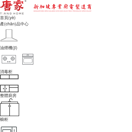
首頁(yè)
產(chǎn)品中心
油煙機(jī)
消毒柜
整體廚房
櫥柜