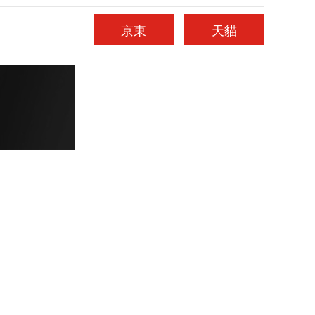
京東
天貓