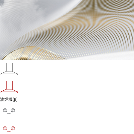
油煙機(jī)