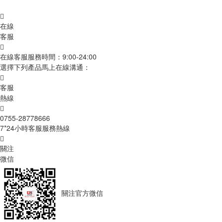

在線
客服

在線客服
服務時間：9:00-24:00
選擇下列產品馬上在線溝通：

客服
熱線

0755-28778666
7*24小時客服服務熱線

關注
微信
關注官方微信