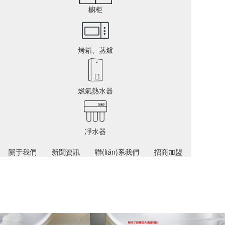
櫥柜
烤箱、蒸爐
燃氣熱水器
凈水器
關于我們
新聞資訊
聯(lián)系我們
招商加盟