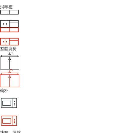
消毒柜
整體廚房
櫥柜
烤箱、蒸爐