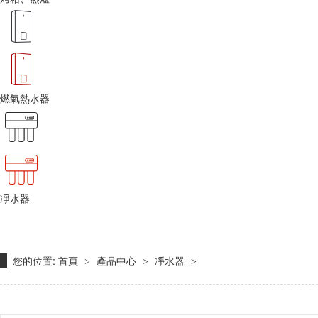
燃氣熱水器
凈水器
您的位置:
首頁
產品中心
凈水器
>
>
>