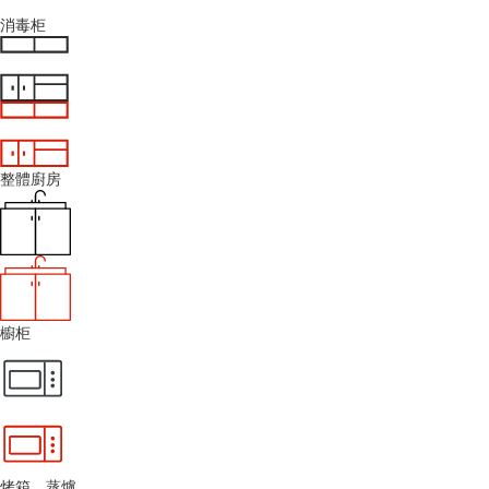
消毒柜
整體廚房
櫥柜
烤箱、蒸爐