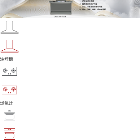
油煙機
燃氣灶