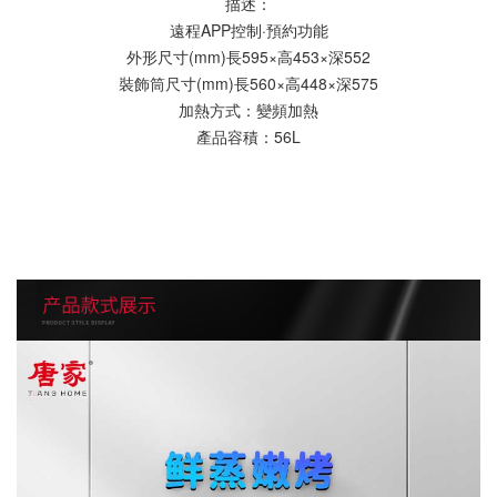
描述：
遠程APP控制·預約功能
外形尺寸(mm)長595×高453×深552
裝飾筒尺寸(mm)長560×高448×深575
加熱方式：變頻加熱
產品容積：56L