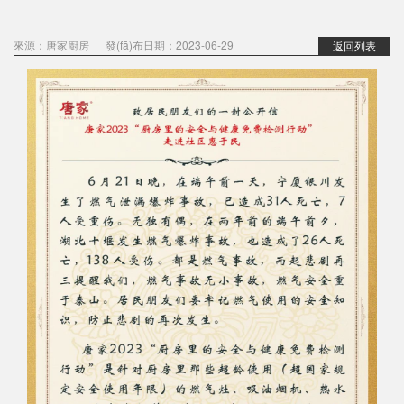
來源：唐家廚房
發(fā)布日期：2023-06-29
返回列表