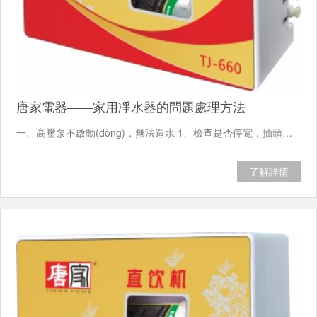
唐家電器——家用凈水器的問題處理方法
一、高壓泵不啟動(dòng)，無法造水 1、檢查是否停電，插頭…
了解詳情